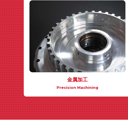
金属加工
Precision Machining