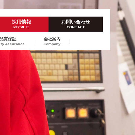
採用情報
お問い合わせ
RECRUIT
CONTACT
品質保証
会社案内
ity Assurance
Company
ハイレベルなものづくり技術
ダイカスト試作
Prototype by Die casting
高品位なダイカストスピード試
作で、量産立上げにおける開発
東京/長崎
納期短縮、試作費のコストダウ
ンをご提案します。