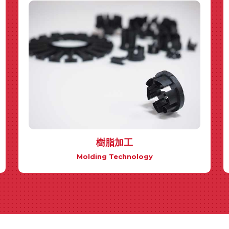
樹脂加工
Molding Technology