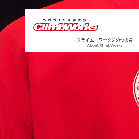
クライム・ワークスのつよみ
About ClimbWorks
試作・開発・量産総合支援
金属
Precision Machining
切削加工から各種表面処理、
ア加工や電子ビーム溶接など
業界トップクラスの短納期
複数工程を要する製品にも一
生産で対応