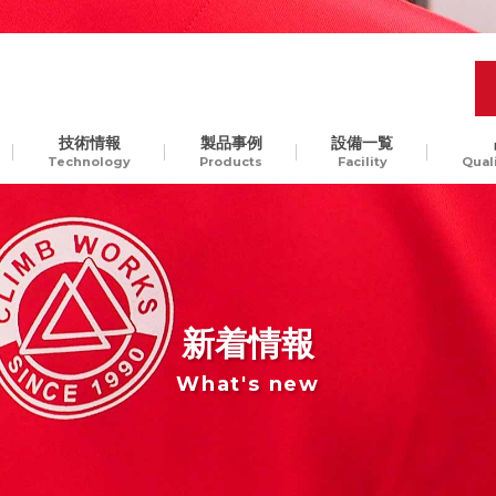
技術情報
製品事例
設備一覧
Technology
Products
Facility
Qual
品質管理
開発工程の最適化
樹脂
Molding Technology
ギ
汎用樹脂からスーパーエン
、
プラ、ガラス入りエンプラ
ODM生産
チャレンジ精神
貫
など。様々な樹脂素材に対
新着情報
して、切削加工可能です
What's new