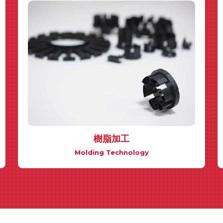
樹脂加工
Molding Technology