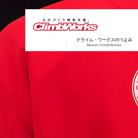
クライム・ワークスのつよみ
About ClimbWorks
試作・開発・量産総合支援
金属
Precision Machining
切削加工から各種表面処理、
ア加工や電子ビーム溶接など
業界トップクラスの短納期
複数工程を要する製品にも一
生産で対応