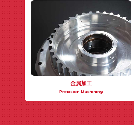
金属加工
Precision Machining