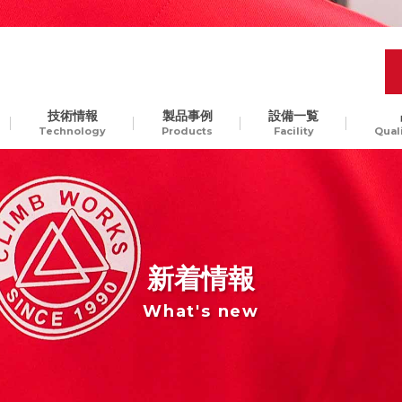
技術情報
製品事例
設備一覧
Technology
Products
Facility
Qual
品質管理
開発工程の最適化
樹脂
Molding Technology
ギ
汎用樹脂からスーパーエン
、
プラ、ガラス入りエンプラ
ODM生産
チャレンジ精神
貫
など。様々な樹脂素材に対
新着情報
して、切削加工可能です
What's new