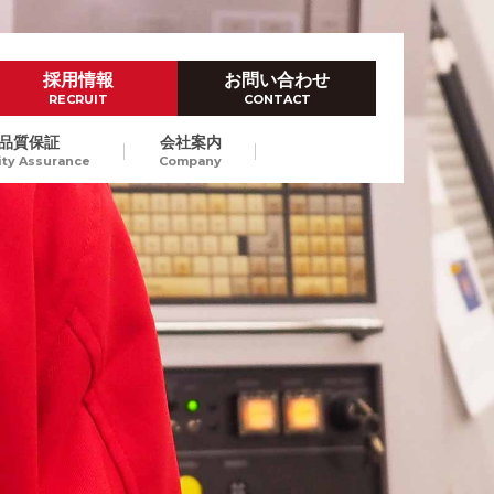
採用情報
お問い合わせ
RECRUIT
CONTACT
品質保証
会社案内
ity Assurance
Company
ハイレベルなものづくり技術
ダイカスト試作
Prototype by Die casting
高品位なダイカストスピード試
作で、量産立上げにおける開発
東京/長崎
納期短縮、試作費のコストダウ
ンをご提案します。