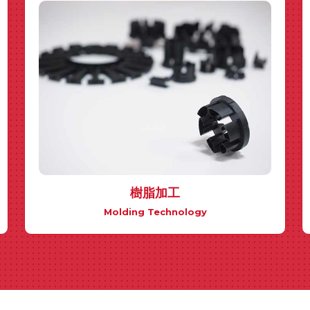
樹脂加工
Molding Technology