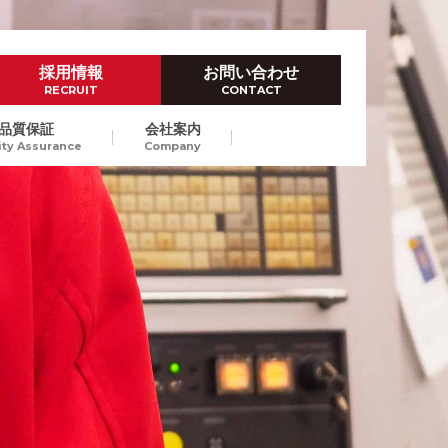
採用情報
お問い合わせ
RECRUIT
CONTACT
品質保証
会社案内
ity Assurance
Company
ハイレベルなものづくり技術
ダイカスト試作
Prototype by Die casting
高品位なダイカストスピード試
作で、量産立上げにおける開発
東京/長崎
納期短縮、試作費のコストダウ
ンをご提案します。