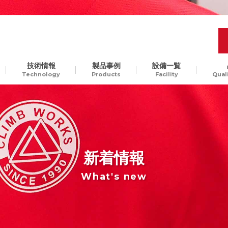
技術情報
製品事例
設備一覧
Technology
Products
Facility
Qual
品質管理
開発工程の最適化
樹脂
Molding Technology
ギ
汎用樹脂からスーパーエン
、
プラ、ガラス入りエンプラ
ODM生産
チャレンジ精神
貫
など。様々な樹脂素材に対
新着情報
して、切削加工可能です
What's new