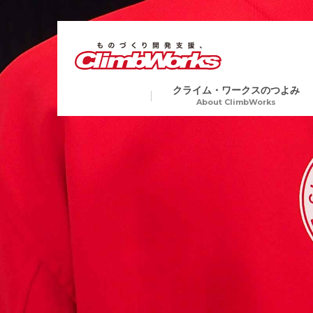
クライム・ワークスのつよみ
About ClimbWorks
試作・開発・量産総合支援
金属
Precision Machining
切削加工から各種表面処理、
ア加工や電子ビーム溶接など
業界トップクラスの短納期
複数工程を要する製品にも一
生産で対応