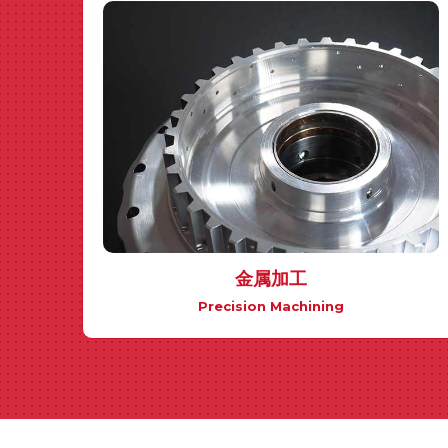
金属加工
Precision Machining