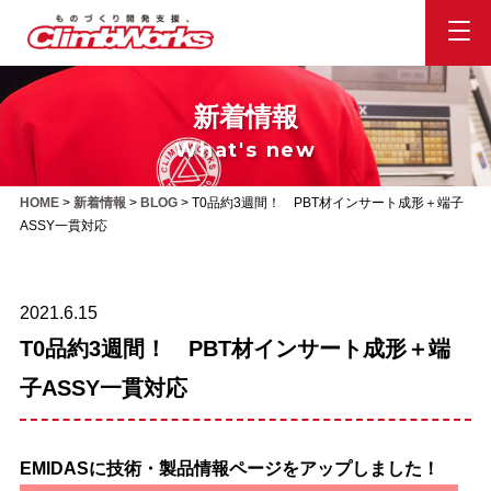
新着情報
What's new
HOME
>
新着情報
>
BLOG
>
T0品約3週間！ PBT材インサート成形＋端子
ASSY一貫対応
2021.6.15
T0品約3週間！ PBT材インサート成形＋端
子ASSY一貫対応
EMIDASに技術・製品情報ページをアップしました！