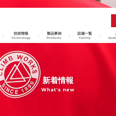
技術情報
製品事例
設備一覧
Technology
Products
Facility
Qual
品質管理
開発工程の最適化
樹脂
Molding Technology
ギ
汎用樹脂からスーパーエン
、
プラ、ガラス入りエンプラ
ODM生産
チャレンジ精神
貫
など。様々な樹脂素材に対
新着情報
して、切削加工可能です
What's new