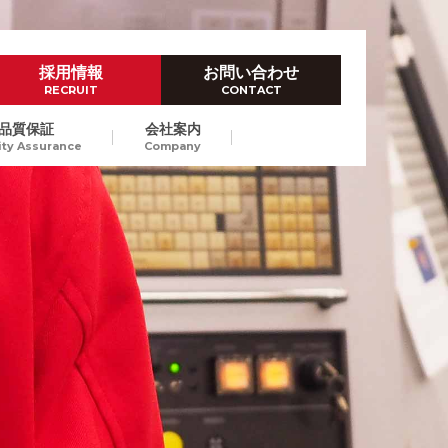
採用情報
お問い合わせ
RECRUIT
CONTACT
品質保証
会社案内
ity Assurance
Company
ハイレベルなものづくり技術
ダイカスト試作
Prototype by Die casting
高品位なダイカストスピード試
作で、量産立上げにおける開発
東京/長崎
納期短縮、試作費のコストダウ
ンをご提案します。