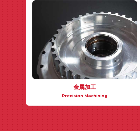
金属加工
Precision Machining