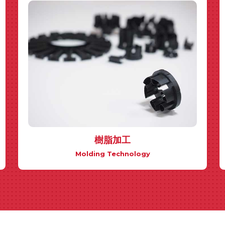
樹脂加工
Molding Technology