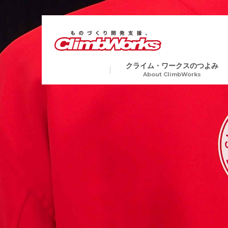
クライム・ワークスのつよみ
About ClimbWorks
試作・開発・量産総合支援
金属
Precision Machining
切削加工から各種表面処理、
ア加工や電子ビーム溶接など
業界トップクラスの短納期
複数工程を要する製品にも一
生産で対応