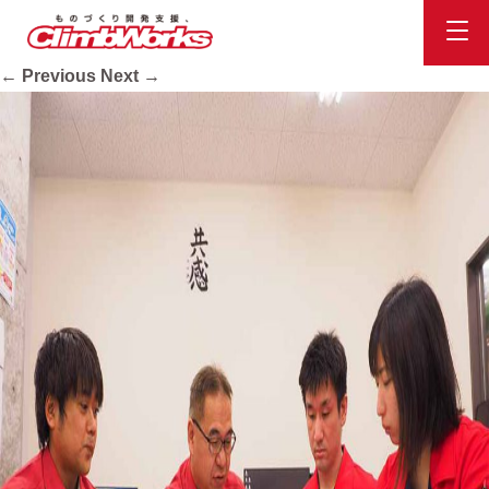
sol02
Published
2020.10.16
at
948 × 711
in
会社案内
.
← Previous
Next →