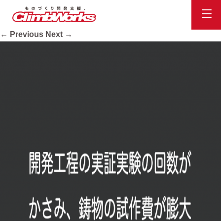
sol01
Published
2020.10.16
at
900 × 673
in
会社案内
.
← Previous
Next →