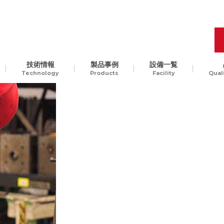
技術情報
製品事例
設備一覧
Technology
Products
Facility
Qual
品質管理
開発工程の最適化
樹脂
Molding Technology
ギ
汎用樹脂からスーパーエン
、
プラ、ガラス入りエンプラ
ODM生産
チャレンジ精神
貫
など。様々な樹脂素材に対
して、切削加工可能です