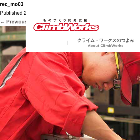
rec_mo03
Published
2020.10.16
at
560 × 560
in
会社案内
.
← Previous
Next →
クライム・ワークスのつよみ
About ClimbWorks
試作・開発・量産総合支援
金属
Precision Machining
切削加工から各種表面処理、
ア加工や電子ビーム溶接など
業界トップクラスの短納期
複数工程を要する製品にも一
生産で対応