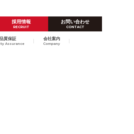
採用情報
お問い合わせ
RECRUIT
CONTACT
品質保証
会社案内
ity Assurance
Company
ハイレベルなものづくり技術
ダイカスト試作
Prototype by Die casting
高品位なダイカストスピード試
作で、量産立上げにおける開発
東京/長崎
納期短縮、試作費のコストダウ
ンをご提案します。