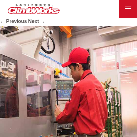
rec_mo04
Published
2020.10.16
at
560 × 560
in
会社案内
.
← Previous
Next →