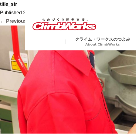
title_str
Published
2020.10.16
at
2400 × 890
in
会社案内
.
← Previous
Next →
クライム・ワークスのつよみ
About ClimbWorks
試作・開発・量産総合支援
金属
Precision Machining
切削加工から各種表面処理、
ア加工や電子ビーム溶接など
業界トップクラスの短納期
複数工程を要する製品にも一
生産で対応