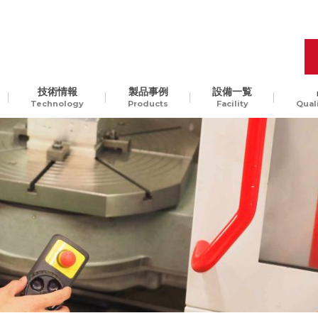
技術情報
製品事例
設備一覧
Technology
Products
Facility
Qual
品質管理
開発工程の最適化
樹脂
Molding Technology
ギ
汎用樹脂からスーパーエン
、
プラ、ガラス入りエンプラ
ODM生産
チャレンジ精神
貫
など。様々な樹脂素材に対
して、切削加工可能です