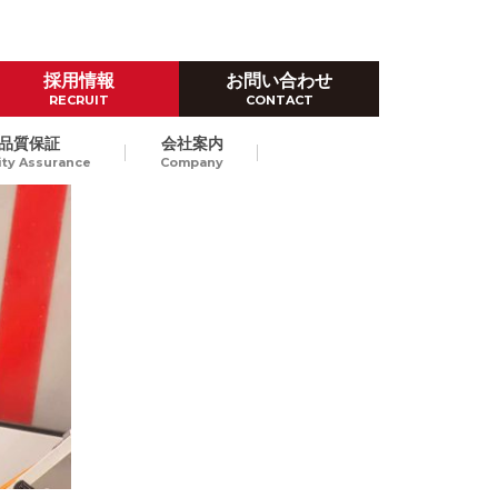
採用情報
お問い合わせ
RECRUIT
CONTACT
品質保証
会社案内
ity Assurance
Company
ハイレベルなものづくり技術
ダイカスト試作
Prototype by Die casting
高品位なダイカストスピード試
作で、量産立上げにおける開発
東京/長崎
納期短縮、試作費のコストダウ
ンをご提案します。