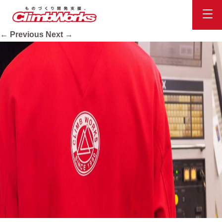
title_rec
Published
2020.10.16
at
2400 × 890
in
会社案内
.
← Previous
Next →