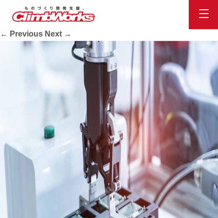
sol_04
Published
2020.10.16
at
900 × 600
in
会社案内
.
← Previous
Next →