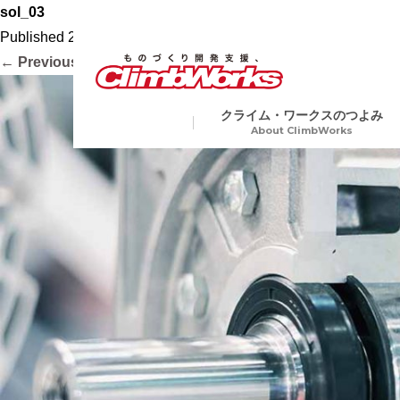
sol_03
Published
2020.10.16
at
1104 × 736
in
会社案内
.
← Previous
Next →
クライム・ワークスのつよみ
About ClimbWorks
試作・開発・量産総合支援
金属
Precision Machining
切削加工から各種表面処理、
ア加工や電子ビーム溶接など
業界トップクラスの短納期
複数工程を要する製品にも一
生産で対応