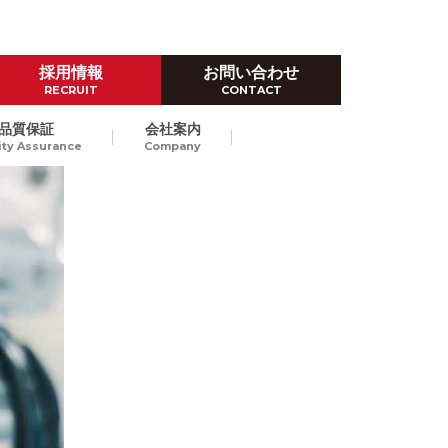
採用情報
お問い合わせ
RECRUIT
CONTACT
品質保証
会社案内
ity Assurance
Company
ハイレベルなものづくり技術
ダイカスト試作
Prototype by Die casting
高品位なダイカストスピード試
作で、量産立上げにおける開発
東京/長崎
納期短縮、試作費のコストダウ
ンをご提案します。