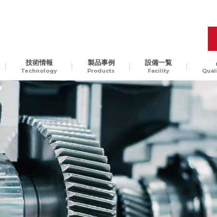
技術情報
製品事例
設備一覧
Technology
Products
Facility
Qual
品質管理
開発工程の最適化
樹脂
Molding Technology
ギ
汎用樹脂からスーパーエン
、
プラ、ガラス入りエンプラ
ODM生産
チャレンジ精神
貫
など。様々な樹脂素材に対
して、切削加工可能です