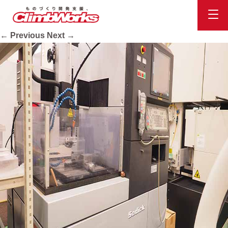
equip09
Published
2020.10.16
at
734 × 413
in
会社案内
.
← Previous
Next →