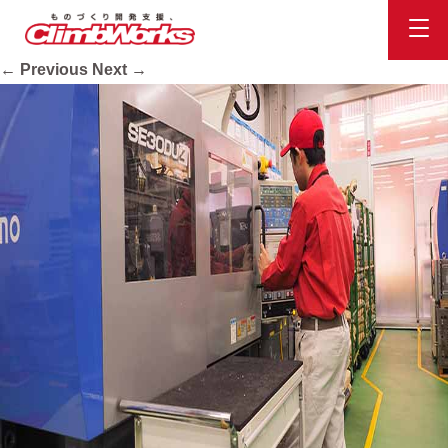
equip07
Published
2020.10.16
at
734 × 413
in
会社案内
.
← Previous
Next →