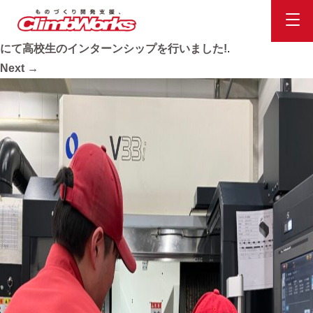
マシニング加工①_4053
Published
2026.2.5
at
1664 × 1248
in
東京テクニカルセンター
にて高校生のインターンシップを行いました!
.
Next →