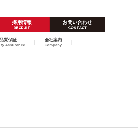
採用情報
お問い合わせ
RECRUIT
CONTACT
品質保証
会社案内
ity Assurance
Company
ハイレベルなものづくり技術
ダイカスト試作
Prototype by Die casting
高品位なダイカストスピード試
作で、量産立上げにおける開発
東京/長崎
納期短縮、試作費のコストダウ
ンをご提案します。