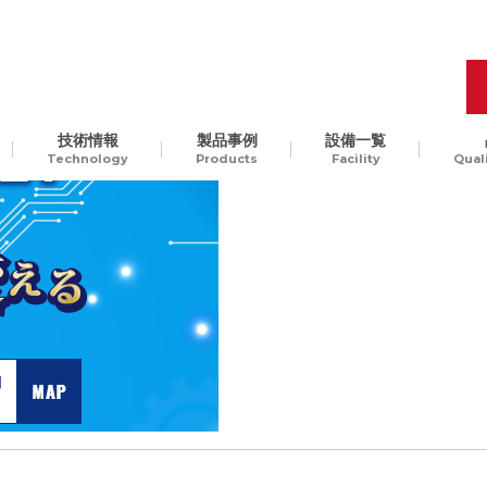
づくりフェア2024(10/16～10/18)』に出展します！
.
技術情報
製品事例
設備一覧
Technology
Products
Facility
Qual
品質管理
開発工程の最適化
樹脂
Molding Technology
ギ
汎用樹脂からスーパーエン
、
プラ、ガラス入りエンプラ
ODM生産
チャレンジ精神
貫
など。様々な樹脂素材に対
して、切削加工可能です