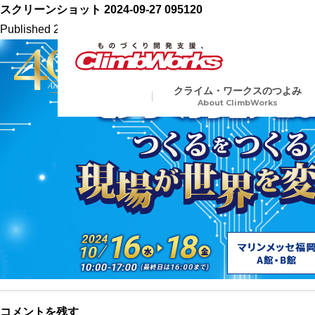
スクリーンショット 2024-09-27 095120
Published
2024.9.27
at
649 × 341
in
マリンメッセ福岡で開催『モノ
クライム・ワークスのつよみ
About ClimbWorks
試作・開発・量産総合支援
金属
Precision Machining
切削加工から各種表面処理、
ア加工や電子ビーム溶接など
業界トップクラスの短納期
複数工程を要する製品にも一
生産で対応
コメントを残す