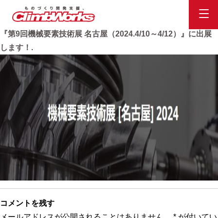
機械要素技術展名古屋
Published
2024.4.3
at
897 × 259
in
ポートメッセ名古屋で開催
『第9回機械要素技術展 名古屋（2024.4/10～4/12）』に出展
します！
.
コメントを残す
メールアドレスが公開されることはありません。
*
が付いてい