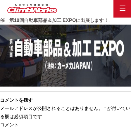
Web キャプチャ_11-1-2024_11466_www.automotiveworld.jp
Published
2024.1.11
at
878 × 212
in
東京ビックサイトで開
催 第10回自動車部品＆加工 EXPOに出展します！
.
コメントを残す
メールアドレスが公開されることはありません。
*
が付いてい
る欄は必須項目です
コメント