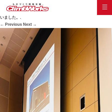
IMG_6869
Published
2023.7.18
at
2048 × 1536
in
専修大学にて講義を行
いました。
.
← Previous
Next →