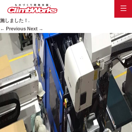
2022島原工業インターンシップ
Published
2022.12.17
at
1664 × 1248
in
インターンシップを実
施しました！
.
← Previous
Next →