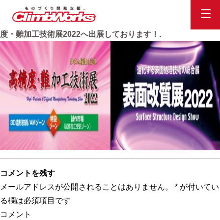
スクリーンショット 2022-10-19 084316
Published
2022.10.19
at
1306 × 302
in
本日より3日間 高精
度・難加工技術展2022へ出展しております！
.
コメントを残す
メールアドレスが公開されることはありません。
*
が付いてい
る欄は必須項目です
コメント