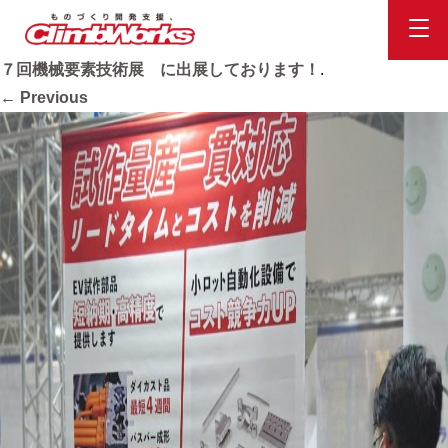
image12
Published
2022.6.22
at
2560 × 2019
in
本日より３日間 第２
７回機械要素技術展 に出展しております！
.
← Previous