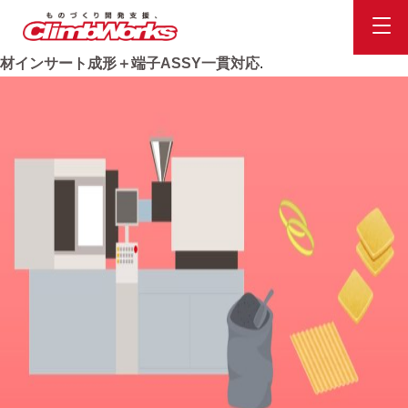
T0品約3週間！ PBT材インサート成形＋端子ASSY一貫対応
Published
2022.4.20
at
1247 × 1247
in
T0品約3週間！ PBT
材インサート成形＋端子ASSY一貫対応
.