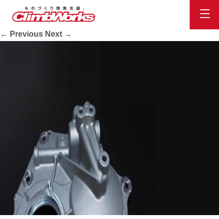
title_die
Published
2020.10.16
at
2400 × 890
in
会社案内
.
← Previous
Next →