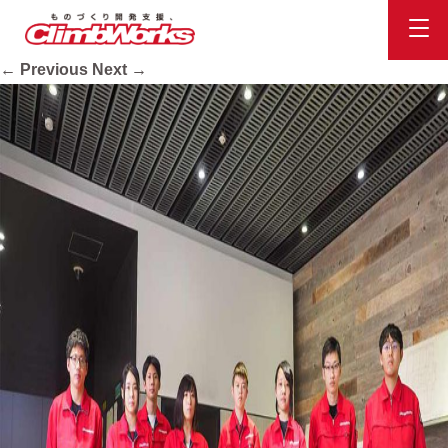
str_img07
Published
2020.10.16
at
948 × 711
in
会社案内
.
← Previous
Next →