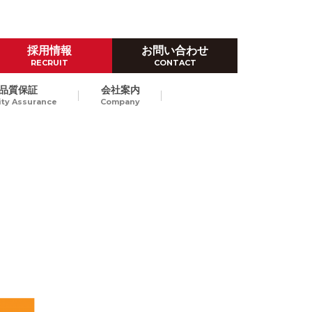
採用情報
お問い合わせ
RECRUIT
CONTACT
品質保証
会社案内
ity Assurance
Company
ハイレベルなものづくり技術
ダイカスト試作
Prototype by Die casting
高品位なダイカストスピード試
作で、量産立上げにおける開発
東京/長崎
納期短縮、試作費のコストダウ
ンをご提案します。