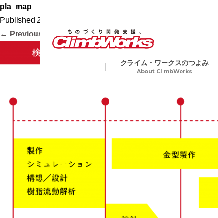
pla_map_
Published
2020.10.16
at
2756 × 1367
in
会社案内
.
← Previous
Next →
クライム・ワークスのつよみ
About ClimbWorks
試作・開発・量産総合支援
金属
Precision Machining
切削加工から各種表面処理、
ア加工や電子ビーム溶接など
業界トップクラスの短納期
複数工程を要する製品にも一
生産で対応