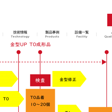
技術情報
製品事例
設備一覧
Technology
Products
Facility
Qual
品質管理
開発工程の最適化
樹脂
Molding Technology
ギ
汎用樹脂からスーパーエン
、
プラ、ガラス入りエンプラ
ODM生産
チャレンジ精神
貫
など。様々な樹脂素材に対
して、切削加工可能です