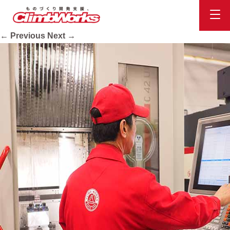
rec_mp02
Published
2020.10.16
at
560 × 560
in
会社案内
.
← Previous
Next →