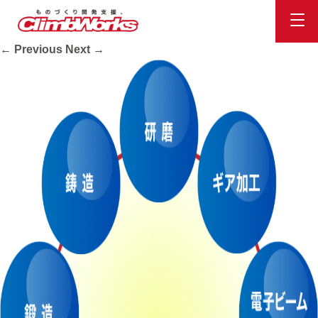
network
Published
2020.10.16
at
812 × 803
in
会社案内
.
← Previous
Next →