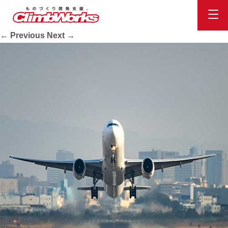
metal_top04
Published
2020.10.16
at
660 × 440
in
会社案内
.
← Previous
Next →