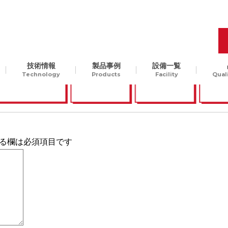
技術情報
製品事例
設備一覧
Technology
Products
Facility
Qual
品質管理
開発工程の最適化
樹脂
Molding Technology
ギ
汎用樹脂からスーパーエン
、
プラ、ガラス入りエンプラ
ODM生産
チャレンジ精神
る欄は必須項目です
貫
など。様々な樹脂素材に対
して、切削加工可能です