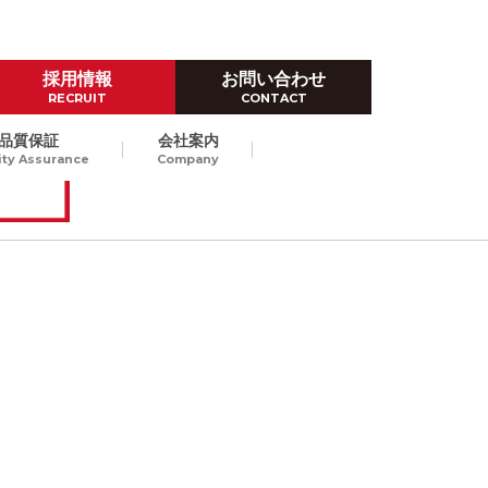
採用情報
お問い合わせ
RECRUIT
CONTACT
品質保証
会社案内
ity Assurance
Company
ハイレベルなものづくり技術
ダイカスト試作
Prototype by Die casting
高品位なダイカストスピード試
作で、量産立上げにおける開発
東京/長崎
納期短縮、試作費のコストダウ
ンをご提案します。