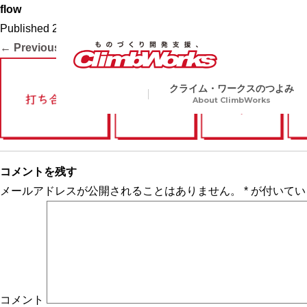
flow
Published
2020.10.16
at
3143 × 394
in
会社案内
.
← Previous
Next →
クライム・ワークスのつよみ
About ClimbWorks
試作・開発・量産総合支援
金属
Precision Machining
切削加工から各種表面処理、
コメントを残す
ア加工や電子ビーム溶接など
業界トップクラスの短納期
メールアドレスが公開されることはありません。
*
が付いてい
複数工程を要する製品にも一
生産で対応
コメント