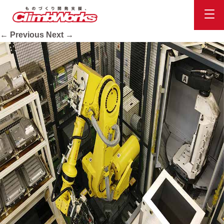
equip02
Published
2020.10.16
at
734 × 413
in
会社案内
.
← Previous
Next →