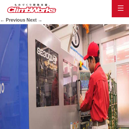
dev03
Published
2020.10.16
at
900 × 600
in
会社案内
.
← Previous
Next →