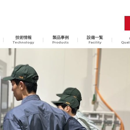
ーにて高校生のインターンシップを行いました！
.
技術情報
製品事例
設備一覧
Technology
Products
Facility
Qual
品質管理
開発工程の最適化
樹脂
Molding Technology
ギ
汎用樹脂からスーパーエン
、
プラ、ガラス入りエンプラ
ODM生産
チャレンジ精神
貫
など。様々な樹脂素材に対
して、切削加工可能です