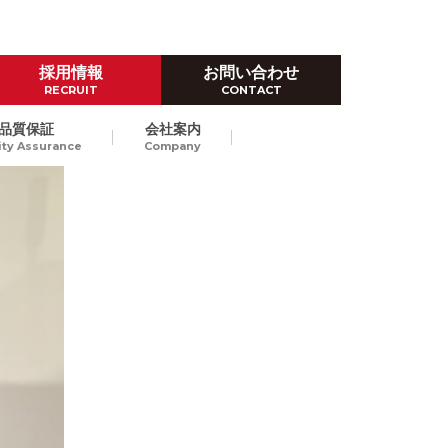
採用情報
お問い合わせ
RECRUIT
CONTACT
品質保証
会社案内
ity Assurance
Company
ハイレベルなものづくり技術
ダイカスト試作
Prototype by Die casting
高品位なダイカストスピード試
作で、量産立上げにおける開発
東京/長崎
納期短縮、試作費のコストダウ
ンをご提案します。