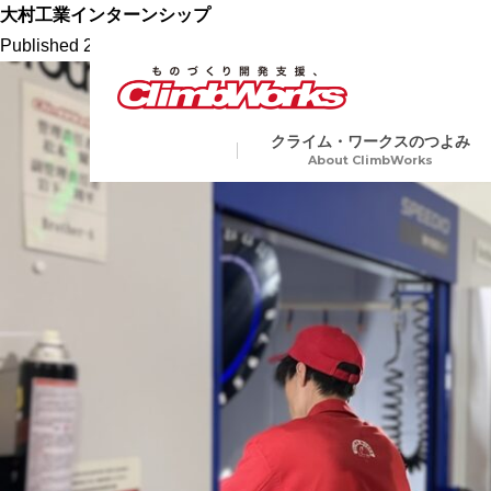
大村工業インターンシップ
Published
2024.12.19
at
1664 × 1248
in
長崎テクニカルセンタ
クライム・ワークスのつよみ
About ClimbWorks
試作・開発・量産総合支援
金属
Precision Machining
切削加工から各種表面処理、
ア加工や電子ビーム溶接など
業界トップクラスの短納期
複数工程を要する製品にも一
生産で対応