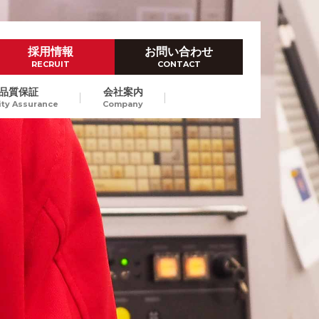
採用情報
お問い合わせ
RECRUIT
CONTACT
品質保証
会社案内
ity Assurance
Company
ハイレベルなものづくり技術
ダイカスト試作
Prototype by Die casting
高品位なダイカストスピード試
作で、量産立上げにおける開発
東京/長崎
納期短縮、試作費のコストダウ
ンをご提案します。