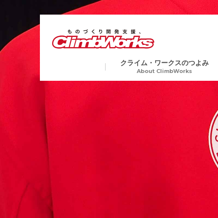
クライム・ワークスのつよみ
About ClimbWorks
試作・開発・量産総合支援
金属
Precision Machining
切削加工から各種表面処理、
ア加工や電子ビーム溶接など
業界トップクラスの短納期
複数工程を要する製品にも一
生産で対応