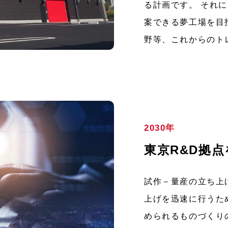
る計画です。 それ
案できる夢工場を目
野等、これからのト
2030年
東京R&D拠
試作－量産の立ち上
上げを迅速に行うた
められるものづくり