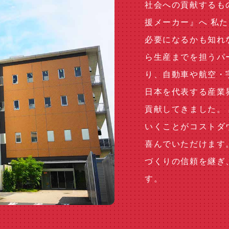
社会への貢献するも
援メーカー』へ 私
必要になるかも知れ
ら生産までを担うパ
り、自動車や航空・
日本を代表する産業
貢献してきました。
いくことがコストダ
喜んでいただけます
づくりの信頼を継ぎ
す。