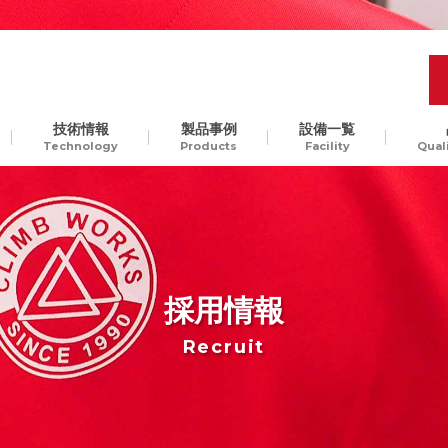
技術情報
製品事例
設備一覧
Technology
Products
Facility
Qual
品質管理
開発工程の最適化
樹脂
Molding Technology
ギ
汎用樹脂からスーパーエン
、
プラ、ガラス入りエンプラ
ODM生産
チャレンジ精神
貫
など。様々な樹脂素材に対
採用情報
して、切削加工可能です
Recruit